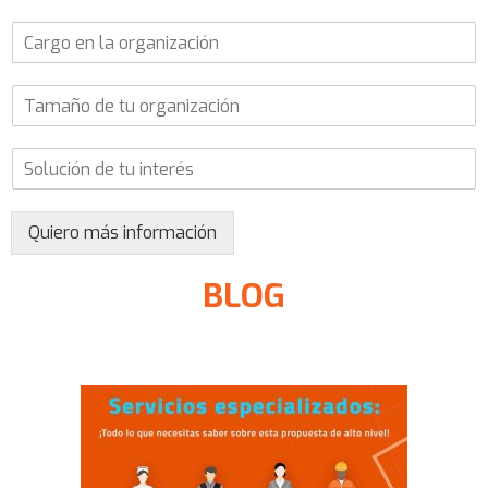
l
o
C
é
C
a
f
o
r
o
r
T
g
n
p
a
o
o
o
m
e
(
r
S
a
n
o
a
o
ñ
l
p
t
l
o
a
c
i
u
d
o
i
v
Quiero más información
c
e
r
o
o
i
t
g
n
*
BLOG
ó
u
a
a
n
o
n
l
d
r
i
)
e
g
z
t
a
a
u
n
c
i
i
i
n
z
ó
t
a
n
e
c